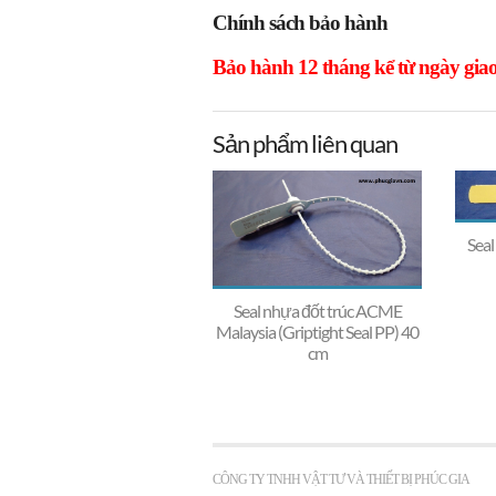
Chính sách bảo hành
Bảo hành 12 tháng kể từ ngày giao
Sản phẩm liên quan
Seal
Seal nhựa đốt trúc ACME
Malaysia (Griptight Seal PP) 40
cm
CÔNG TY TNHH VẬT TƯ VÀ THIẾT BỊ PHÚC GIA