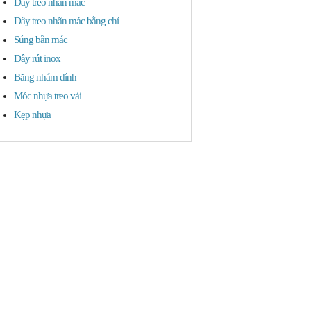
Dây treo nhãn mác
Dây treo nhãn mác bằng chỉ
Súng bắn mác
Dây rút inox
Băng nhám dính
Móc nhựa treo vải
Kẹp nhựa