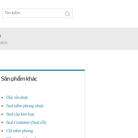
ệ
p/thức
Sản phẩm khác
Dây rút nhựa
Seal niêm phong nhựa
Seal cáp kim loại
Seal Container (Seal cối)
Chì niêm phong