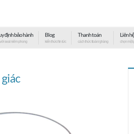
y định bảo hành
Blog
Thanh toán
Liên h
 với seal niêm phong
kiến thức/ tin tức
cách thức ttoán/ ghàng
chọn một 
 giác