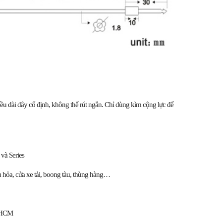
u dài dây cố định, không thể rút ngắn. Chỉ dùng kìm cộng lực để
 và Series
u hỏa, cửa xe tải, boong tàu, thùng hàng…
p HCM