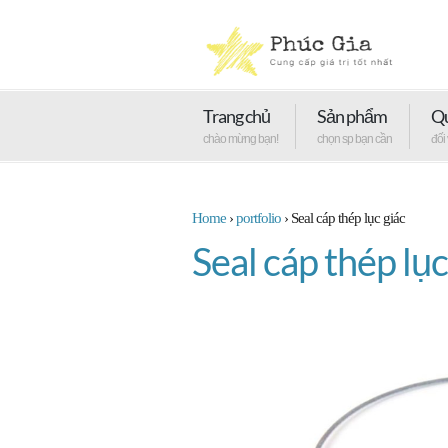
Trang chủ
Sản phẩm
Qu
chào mừng bạn!
chọn sp bạn cần
đối
Home
›
portfolio
›
Seal cáp thép lục giác
Seal cáp thép lục