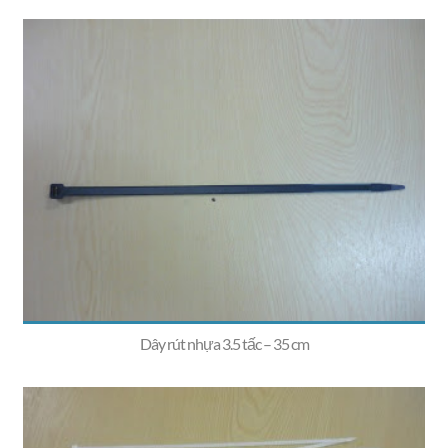
Dây rút nhựa 3.5 tấc – 35 cm