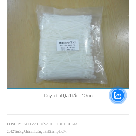
Dây rút nhựa 1 tấc – 10 cm
CÔNG TY TNHH VẬT TƯ VÀ THIẾT BỊ PHÚC GIA
254/2 Trường Chinh, Phường Tân Bình, Tp HCM