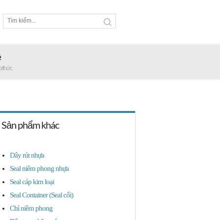
ệ
p/thức
Sản phẩm khác
Dây rút nhựa
Seal niêm phong nhựa
Seal cáp kim loại
Seal Container (Seal cối)
Chì niêm phong