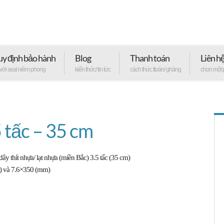
y định bảo hành
Blog
Thanh toán
Liên h
 với seal niêm phong
kiến thức/ tin tức
cách thức ttoán/ ghàng
chọn một 
 tấc – 35 cm
 thít nhựa/ lạt nhựa (miền Bắc) 3.5 tấc (35 cm)
m) và 7.6×350 (mm)