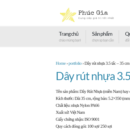
Trang chủ
Sản phẩm
Qu
chào mừng bạn!
chọn sp bạn cần
đối
Home
›
portfolio
›
Dây rút nhựa 3.5 tấc – 35 cm
Dây rút nhựa 3.5
Tên sản phẩm:
Dây Rút Nhựa (miền Nam) hay dây
Kích thước: Dài 35 cm, rộng bản: 5.2×350 (m
Chất liệu:
nhựa Nylon PA66
Xuất xứ:
Việt Nam
Giấy chứng nhận: ISO 9001
Quy cách đóng gói: 100 sợi/ 250 sợi