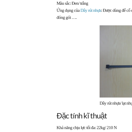
Màu sắc: Đen/ trắng
Ứng dụng của
Dây rút nhựa
: Được dùng để cố đ
đóng gói ….
Dây rút nhựa/ lạt nh
Đặc tính kĩ thuật
Khả năng chịu lực tối đa: 22kg/ 210 N