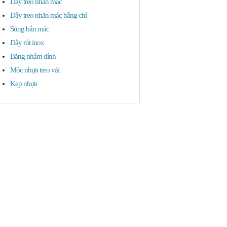
Dây treo nhãn mác
Dây treo nhãn mác bằng chỉ
Súng bắn mác
Dây rút inox
Băng nhám dính
Móc nhựa treo vải
Kẹp nhựa