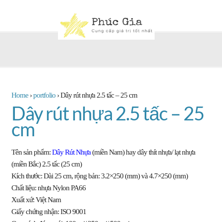
Home
›
portfolio
›
Dây rút nhựa 2.5 tấc – 25 cm
Dây rút nhựa 2.5 tấc – 25
cm
Tên sản phẩm:
Dây Rút Nhựa
(miền Nam) hay dây thít nhựa/ lạt nhựa
(miền Bắc) 2.5 tấc (25 cm)
Kích thước: Dài 25 cm, rộng bản: 3.2×250 (mm) và 4.7×250 (mm)
Chất liệu:
nhựa Nylon PA66
Xuất xứ:
Việt Nam
Giấy chứng nhận: ISO 9001