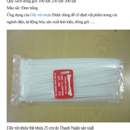
Quy cách đóng gói: 100 sợi/ 250 sợi/ 500 sợi
Màu sắc: Đen/ trắng
Ứng dụng của
Dây rút nhựa
: Được dùng để cố định vật phẩm trong các
ngành điện, tự động hóa, sản xuất linh kiện, đóng gói ….
Dây rút nhựa/ thít nhựa 25 cm do Thanh Ngân sản xuất