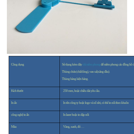
Công dụng
Sử dụng kèm dây
chì niêm phong
để niêm phong các đồng hồ điệ
Thùng chứa (chất lỏng), van xả(xăng dầu).
Thùng hàng kiện hàng.
Kích thước
250 mm, hoặc chiều dài yêu cầu.
In ấn
In tên công ty hoặc logo và số sêri, có thể in nổi theo khuôn
công nghệ in ấn
In lazer hoặc in dập nổi
Màu
Vàng, xanh, đỏ …