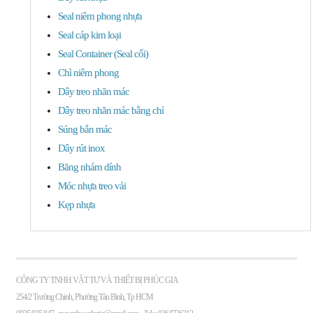
Seal niêm phong nhựa
Seal cáp kim loại
Seal Container (Seal cối)
Chì niêm phong
Dây treo nhãn mác
Dây treo nhãn mác bằng chỉ
Súng bắn mác
Dây rút inox
Băng nhám dính
Móc nhựa treo vải
Kẹp nhựa
CÔNG TY TNHH VẬT TƯ VÀ THIẾT BỊ PHÚC GIA
254/2 Trường Chinh, Phường Tân Bình, Tp HCM