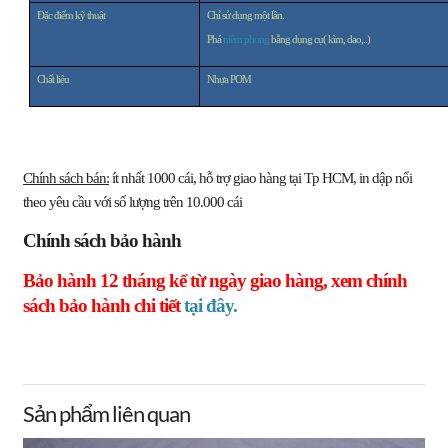
Đặc điểm kỹ thuật
Chỉ sử dụng một lần.
Phá
niêm phong
bằng dụng cụ( kìm, dao,..)
Chất liệu
Nhựa POM
Chính sách bán:
ít nhất 1000 cái, hỗ trợ giao hàng tại Tp HCM, in dập nổi
theo yêu cầu với số lượng trên 10.000 cái
Chính sách bảo hành
Bảo hành 12 tháng kể từ ngày giao hàng, xem chính
sách bảo hành chi tiết
tại đây.
Sản phẩm liên quan