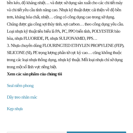
bền kéo, độ kháng nhiệt… và được sử dụng sản xuất cho các chi tiết máy
và chi tiết yêu cầu tính năng cao. Nhựa kỹ thuật được cải thiện về độ bền
trơn, kháng hóa chất, nhiệt… cũng có công dụng cao trong sử dụng.
Chúng được gia công sợi thủy tinh, sợi carbon… theo công dụng yêu cầu.
Loại nhựa kỹ thuật tiêu biểu là PA, PC, PPO biến tính, POLYESTER bão
hòa, nhựa FLUORIDE, PI, nhựa SULFONAMID, PPS…
3. Nhựa chuyên dùng FLOURINGTED ETHYLEN PROPYLENE (FEP),
SILICONE (SI), PE trọng lượng phân tử cực kỳ cao… cũng không thuộc
trong các loại nhựa thông dụng, nhựa kỹ thuật. Mỗi loại nhựa chỉ sử dụng
trong một số lĩnh vực riêng biệt.
Xem các sản phẩm của chúng tôi
Seal niêm phong
Dây treo nhãn mác
Kẹp nhựa