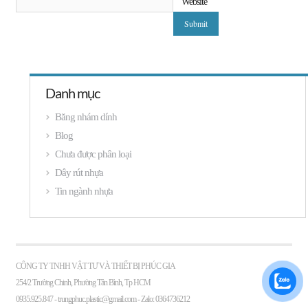
Website
Danh mục
Băng nhám dính
Blog
Chưa được phân loại
Dây rút nhựa
Tin ngành nhựa
CÔNG TY TNHH VẬT TƯ VÀ THIẾT BỊ PHÚC GIA
254/2 Trường Chinh, Phường Tân Bình, Tp HCM
0935.925.847 -
trungphuc.plastic@gmail.com
- Zalo: 0364736212