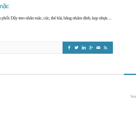
 mặc
 phối: Dây treo nhãn mác, cúc, thẻ bài, băng nhám dính, kẹp nhựa…
Sea