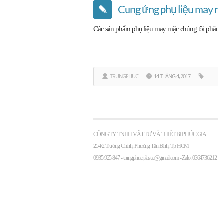
Cung ứng phụ liệu may
Các sản phẩm phụ liệu may mặc chúng tôi phân
TRUNGPHUC
14 THÁNG 4, 2017
CÔNG TY TNHH VẬT TƯ VÀ THIẾT BỊ PHÚC GIA
254/2 Trường Chinh, Phường Tân Bình, Tp HCM
0935.925.847 -
trungphuc.plastic@gmail.com
- Zalo: 0364736212