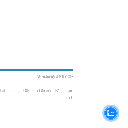
Bản quyền thuộc về
PHÚC GIA
l niêm phong
-
Dây treo nhãn mác
-
Băng nhám
dính