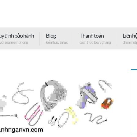
y định bảo hành
Blog
Thanh toán
Liên h
 với seal niêm phong
kiến thức/ tin tức
cách thức ttoán/ ghàng
chọn một 