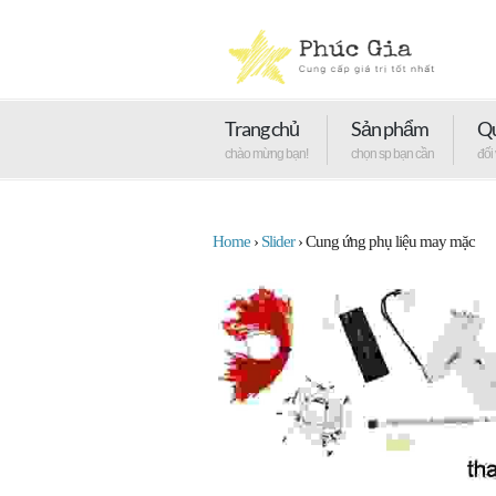
Trang chủ
Sản phẩm
Qu
chào mừng bạn!
chọn sp bạn cần
đối
Home
›
Slider
›
Cung ứng phụ liệu may mặc