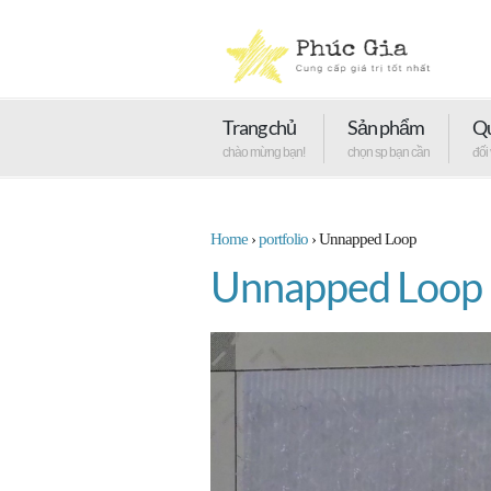
Trang chủ
Sản phẩm
Qu
chào mừng bạn!
chọn sp bạn cần
đối
Home
›
portfolio
›
Unnapped Loop
Unnapped Loop