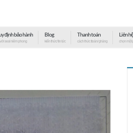
y định bảo hành
Blog
Thanh toán
Liên h
 với seal niêm phong
kiến thức/ tin tức
cách thức ttoán/ ghàng
chọn một 