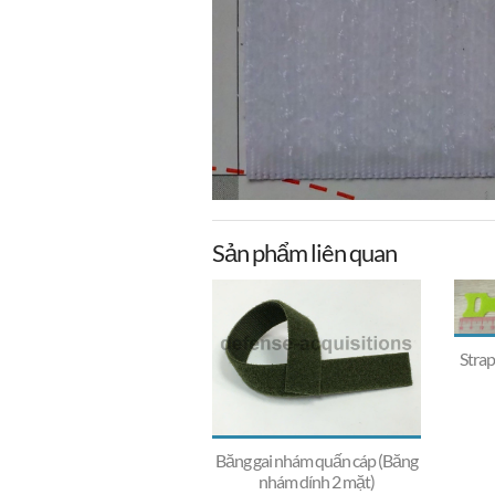
Sản phẩm liên quan
Strap
Băng gai nhám quấn cáp (Băng
nhám dính 2 mặt)