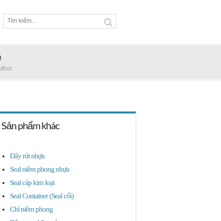
ệ
p/thức
Sản phẩm khác
Dây rút nhựa
Seal niêm phong nhựa
Seal cáp kim loại
Seal Container (Seal cối)
Chì niêm phong