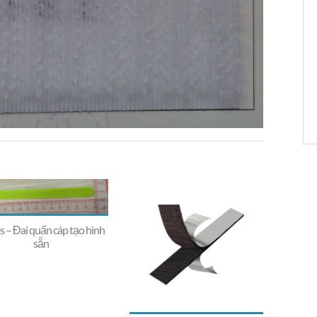
s – Đai quấn cáp tạo hình
sẵn