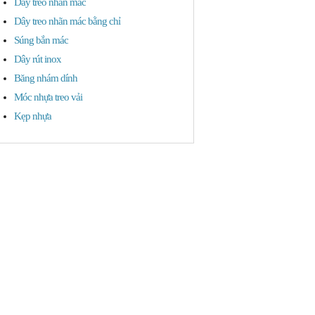
Dây treo nhãn mác
Dây treo nhãn mác bằng chỉ
Súng bắn mác
Dây rút inox
Băng nhám dính
Móc nhựa treo vải
Kẹp nhựa