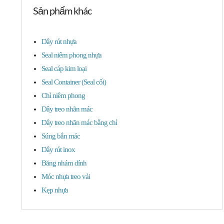
Sản phẩm khác
Dây rút nhựa
Seal niêm phong nhựa
Seal cáp kim loại
Seal Container (Seal cối)
Chì niêm phong
Dây treo nhãn mác
Dây treo nhãn mác bằng chỉ
Súng bắn mác
Dây rút inox
Băng nhám dính
Móc nhựa treo vải
Kẹp nhựa