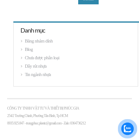
Danh mục
Băng nhám dính
Blog
Chưa được phân loại
Dây rút nhựa
Tin ngành nhựa
CÔNG TY TNHH VẬT TƯ VÀ THIẾT BỊ PHÚC GIA
254/2 Trường Chinh, Phường Tân Bình, Tp HCM
0935.925.847 -
trungphuc.plastic@gmail.com
- Zalo: 0364736212