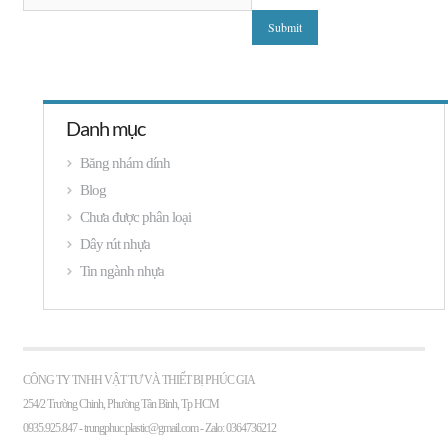
Danh mục
Băng nhám dính
Blog
Chưa được phân loại
Dây rút nhựa
Tin ngành nhựa
CÔNG TY TNHH VẬT TƯ VÀ THIẾT BỊ PHÚC GIA
254/2 Trường Chinh, Phường Tân Bình, Tp HCM
0935.925.847 -
trungphuc.plastic@gmail.com
- Zalo: 0364736212