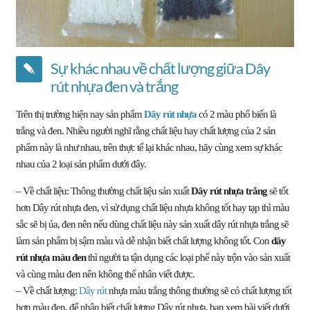
Sự khác nhau về chất lượng giữa Dây
rút nhựa đen và trắng
Trên thị trường hiện nay sản phẩm
Dây rút nhựa
có 2 màu phổ biến là
trắng và đen. Nhiều người nghĩ rằng chất liệu hay chất lượng của 2 sản
phẩm này là như nhau,
trên thực tế lại khác nhau
, hãy cùng xem sự khác
nhau của 2 loại sản phẩm dưới đây.
– Về chất liệu: Thông thường chất liệu sản xuất
Dây rút nhựa trắng
sẽ tốt
hơn Dây rút nhựa đen, vì sử dụng
chất liệu nhựa không tốt hay tạp
thì màu
sắc sẽ bị úa, đen nên nếu dùng chất liệu này sản xuất dây rút nhựa trắng sẽ
làm sản phẩm bị sậm màu và dễ nhận biết chất lượng không tốt. Con
dây
rút nhựa màu đen
thì người ta tận dụng các loại phế này trộn vào sản xuất
và cùng màu đen nên không thể nhân viết được.
– Về chất lượng:
Dây rút
nhựa màu trắng thông thường sẽ có chất lượng tốt
hơn màu đen, để nhận biết chất lượng Dây rút nhựa, bạn xem bài viết dưới