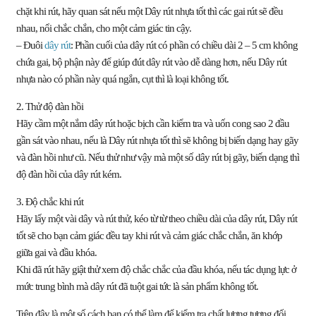
chặt khi rút, hãy quan sát nếu một Dây rút nhựa tốt thì các gai rút sẽ đều
nhau, nổi chắc chắn, cho một cảm giác tin cậy.
– Đuôi
dây rút
:
Phần cuối của dây rút có phần có chiều dài 2 – 5 cm không
chứa gai, bộ phận này để giúp đút dây rút vào dễ dàng hơn, nếu Dây rút
nhựa nào có phần này quá ngắn, cụt thì là loại không tốt.
2. Thử độ đàn hồi
Hãy cầm một nắm dây rút hoặc bịch cần kiểm tra và uốn cong sao 2 đầu
gần sát vào nhau, nếu là Dây rút nhựa tốt thì sẽ không bị biến dạng hay gãy
và đàn hồi như cũ. Nếu thử như vậy mà một số dây rút bị gãy, biến dạng thì
độ đàn hồi của dây rút kém.
3. Độ chắc khi rút
Hãy lấy một vài dây và rút thử, kéo từ từ theo chiều dài của dây rút, Dây rút
tốt sẽ cho bạn cảm giác đều tay khi rút và cảm giác chắc chắn, ăn khớp
giữa gai và đầu khóa.
Khi đã rút hãy giật thử xem độ chắc chắc của đầu khóa, nếu tác dụng lực ở
mức trung bình mà dây rút đã tuột gai tức là sản phẩm không tốt.
Trên đây là một số cách bạn có thể làm để kiểm tra chất lượng tương đối