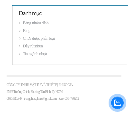
Danh mục
Băng nhám dính
Blog
Chưa được phân loại
Dây rút nhựa
Tin ngành nhựa
CÔNG TY TNHH VẬT TƯ VÀ THIẾT BỊ PHÚC GIA
254/2 Trường Chinh, Phường Tân Bình, Tp HCM
0935.925.847 -
trungphuc.plastic@gmail.com
- Zalo: 0364736212