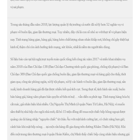
vị sai phạm.
Trong sáu tháng đầu năm 2018, lực lượng quản lý thị trường cả nước đã xử lý hơn 52 nghìn vụ vi
phạm về buôn lậu, gian lận thương mại. Tuy nhiên, đây chỉ là con số nhỏ so với thực tế vi phạm hiện
nay. Tình trạng hàng gian, hàng giả, hàng kém chất lượng nhan nhản khắp nơi, không chỉ gây thiệt hại
kinh tế, thậm chí còn ảnh hưởng tính mạng, sức khỏe, nhất là niềm tin người tiêu dùng.
Số liệu báo cáo tại hội nghị trực tuyến toàn quốc tổng kết công tác năm 2017 và triển khai nhiệm vụ
năm 2018 của Ban Chỉ đạo 138 (Ban Chỉ đạo Chương trình quốc gia phòng, chống tội phạm) và Ban
Chỉ đạo 389 (Ban Chỉ đạo quốc gia chống buôn lậu, gian lận thương mại và hàng giả) cho thấy, thời
gian qua, công tác phòng ngừa, xử lý tội phạm, xử lý các hành vi buôn lậu, gian lận thương mại, sản
xuất, kinh doanh hàng giả đã đạt được nhiều kết quả tích cực. Song thực tế, tình hình sản xuất, buôn
bán hàng giả, hàng xâm phạm bản quyền sở hữu trí tuệ… vẫn diễn ra phức tạp. Tình trạng hàng hóa bị
cắt mác, giả nhãn hiệu khá nhiều. Chị Nguyễn Thị Minh (ở quận Nam Từ Liêm, Hà Nội), vì muốn
sắm thiết bị nhà bếp cho ngôi nhà mới, đã bỏ 15 triệu đồng để mua một chiếc bếp hồng ngoại được
quảng cáo là hàng nhập “nguyên chiếc” từ châu Âu với mặt kính cường lực, có chức năng hẹn giờ,
cảnh báo khi mặt bếp nóng… tại một cửa hàng đồ gia dụng trên đường Khâm Thiên (Hà Nội). Khi
đến một trung tâm thương mại ở quận Hoàn Kiếm, chị Minh thấy chiếc bếp cùng nhãn hiệu nhưng giá