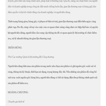
truyền, phổ biến sâu rộng chính sách, pháp luật về thương mại. Qua đó, nâng cao nhận thức của người
dân và doanh nghiệp trong công tác đấu tranh chống buôn lậu, gian lận thương mại và hàng giả, bảo
đảm quyền và lợi ích chính đáng của doanh nghiệp và người tiêu dùng.
Tình trạng hàng gian, hàng giả, vi phạm sở hữu trí tuệ, gian lận thương mại diễn biến ngày càng
phức tạp. Do đó, cùng với sự vào cuộc của cơ quan chức năng cũng như các hiệp hội bảo vệ quyền
lợi người tiêu dùng, người dân cần cung cấp thông tin để cơ quan quản lý thị trường tổ chức kiểm
tra, xử lý nhanh thông tin gian lận thương mại.
TRẦN HÙNG
Phó Cục trưởng Quản lý thị trường,Bộ Công thương
Người tiêu dùng khi mua sản phẩm trong nước nên chọn sản phẩm có ghi nguồn gốc xuất xứ rõ
ràng, thông tin kỹ thuật, thời hạn sử dụng, trọng lượng đầy đủ. Nếu những sản phẩm đã công bố
mã truy xuất nguồn gốc hàng hóa, người tiêu dùng có thể sử dụng điện thoại thông minh quét mã
sản phẩm để kiểm tra.
HOÀNG CHƯƠNG
Chuyên gia kinh tế