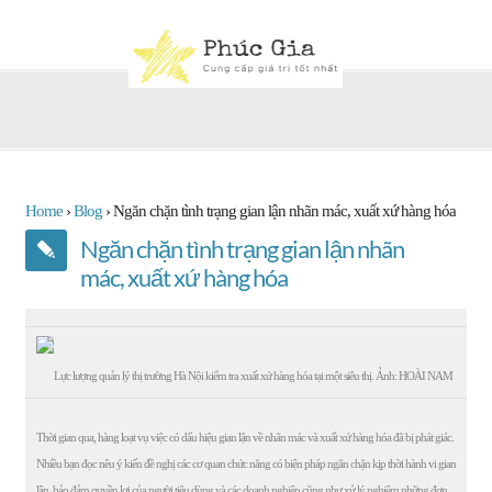
Home
›
Blog
›
Ngăn chặn tình trạng gian lận nhãn mác, xuất xứ hàng hóa
Ngăn chặn tình trạng gian lận nhãn
mác, xuất xứ hàng hóa
Lực lượng quản lý thị trường Hà Nội kiểm tra xuất xứ hàng hóa tại một siêu thị. Ảnh: HOÀI NAM
Thời gian qua, hàng loạt vụ việc có dấu hiệu gian lận về nhãn mác và xuất xứ hàng hóa đã bị phát giác.
Nhiều bạn đọc nêu ý kiến đề nghị các cơ quan chức năng có biện pháp ngăn chặn kịp thời hành vi gian
lận, bảo đảm quyền lợi của người tiêu dùng và các doanh nghiệp cũng như xử lý nghiêm những đơn