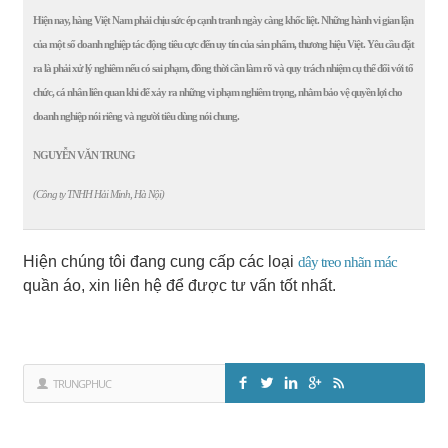
Hiện nay, hàng Việt Nam phải chịu sức ép cạnh tranh ngày càng khốc liệt. Những hành vi gian lận
của một số doanh nghiệp tác động tiêu cực đến uy tín của sản phẩm, thương hiệu Việt. Yêu cầu đặt
ra là phải xử lý nghiêm nếu có sai phạm, đồng thời cần làm rõ và quy trách nhiệm cụ thể đối với tổ
chức, cá nhân liên quan khi để xảy ra những vi phạm nghiêm trọng, nhằm bảo vệ quyền lợi cho
doanh nghiệp nói riêng và người tiêu dùng nói chung.
NGUYỄN VĂN TRUNG
(Công ty TNHH Hải Minh, Hà Nội)
Hiện chúng tôi đang cung cấp các loại
dây treo nhãn mác
quần áo, xin liên hệ để được tư vấn tốt nhất.
TRUNGPHUC