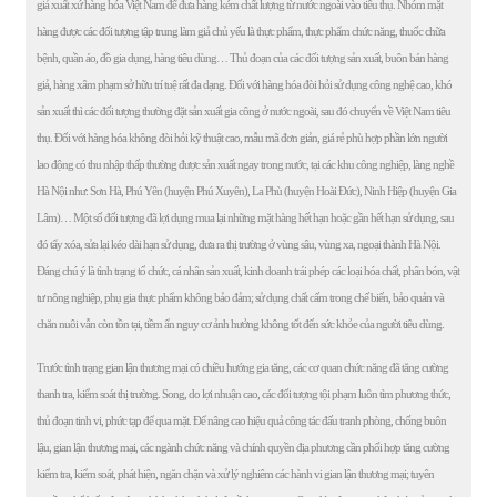
giả xuất xứ hàng hóa Việt Nam để đưa hàng kém chất lượng từ nước ngoài vào tiêu thụ. Nhóm mặt
hàng được các đối tượng tập trung làm giả chủ yếu là thực phẩm, thực phẩm chức năng, thuốc chữa
bệnh, quần áo, đồ gia dụng, hàng tiêu dùng… Thủ đoạn của các đối tượng sản xuất, buôn bán hàng
giả, hàng xâm phạm sở hữu trí tuệ rất đa dạng. Đối với hàng hóa đòi hỏi sử dụng công nghệ cao, khó
sản xuất thì các đối tượng thường đặt sản xuất gia công ở nước ngoài, sau đó chuyển về Việt Nam tiêu
thụ. Đối với hàng hóa không đòi hỏi kỹ thuật cao, mẫu mã đơn giản, giá rẻ phù hợp phần lớn người
lao động có thu nhập thấp thường được sản xuất ngay trong nước, tại các khu công nghiệp, làng nghề
Hà Nội như: Sơn Hà, Phú Yên (huyện Phú Xuyên), La Phù (huyện Hoài Đức), Ninh Hiệp (huyện Gia
Lâm)… Một số đối tượng đã lợi dụng mua lại những mặt hàng hết hạn hoặc gần hết hạn sử dụng, sau
đó tẩy xóa, sửa lại kéo dài hạn sử dụng, đưa ra thị trường ở vùng sâu, vùng xa, ngoại thành Hà Nội.
Đáng chú ý là tình trạng tổ chức, cá nhân sản xuất, kinh doanh trái phép các loại hóa chất, phân bón, vật
tư nông nghiệp, phụ gia thực phẩm không bảo đảm; sử dụng chất cấm trong chế biến, bảo quản và
chăn nuôi vẫn còn tồn tại, tiềm ẩn nguy cơ ảnh hưởng không tốt đến sức khỏe của người tiêu dùng.
Trước tình trạng gian lận thương mại có chiều hướng gia tăng, các cơ quan chức năng đã tăng cường
thanh tra, kiểm soát thị trường. Song, do lợi nhuận cao, các đối tượng tội phạm luôn tìm phương thức,
thủ đoạn tinh vi, phức tạp để qua mặt. Để nâng cao hiệu quả công tác đấu tranh phòng, chống buôn
lậu, gian lận thương mại, các ngành chức năng và chính quyền địa phương cần phối hợp tăng cường
kiểm tra, kiểm soát, phát hiện, ngăn chặn và xử lý nghiêm các hành vi gian lận thương mại; tuyên