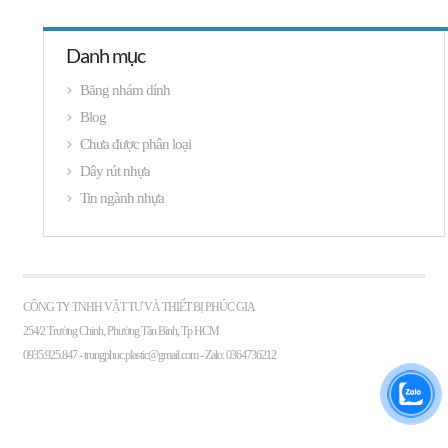
Danh mục
Băng nhám dính
Blog
Chưa được phân loại
Dây rút nhựa
Tin ngành nhựa
CÔNG TY TNHH VẬT TƯ VÀ THIẾT BỊ PHÚC GIA
254/2 Trường Chinh, Phường Tân Bình, Tp HCM
0935.925.847 -
trungphuc.plastic@gmail.com
- Zalo: 0364736212