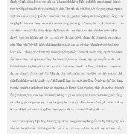
tới gần 40 triệu đồng. Hỏi ra mới biết, đây là hàng chính hãng. Kiểm tra lại bếp của nhà mình thì thấy
dưới đáy bếp có tem dán tên một nhãn hiệu khác. Tìm hiểu chị biết dòng bếp hồng ngoại mà chị mua
được sản xuất tại Trung Quốc theo tiêu chuẩn châu Âu, giá thực của bếp chỉ khoảng 8 triệu đồng. Thực
trạng lập lờ nhãn mác hàng hóa, nhất là các mặt hàng: gia dụng, thời trang, điện tử, đồ chơi trẻ em… lâu
nay khiến cho người tiêu dùng không khỏi bất an khi mua hàng. Qua khảo sát tại một số chợ lớn
chuyên kinh doanh hàng quần áo, may mặc trên địa bàn Hà Nội, không khó để tìm các loại quần áo
toàn “hàng hiệu” bày bán la liệt, nhất là mặt hàng quần jean với đủ nhãn hiệu nổi tiếng thế giới như
Levis, CK… nhưng giá chỉ hơn một trăm nghìn đồng/chiếc. Thậm chí, có cửa hàng, người bán đưa ra
đầy đủ các nhãn mác quần jean bằng chất liệu simili, kim loại để may hoặc nẹp lên quần và cho biết,
khách thích thương hiệu gì thì họ sẽ may nhãn của thương hiệu đó. Bà Hạnh, kinh doanh quần áo tại
chợ sinh viên trên địa bàn quận Cầu Giấy cho biết, nhiều trường hợp người bán còn tháo mác sản phẩm
nhập lậu chất lượng thấp và dán mác Việt Nam để đánh lừa người tiêu dùng. Ông Nguyễn Văn Hưng,
một chủ cửa hàng kinh doanh kính lâu năm tại quận Thanh Xuân cho rằng, phần lớn các loại kính mắt,
đồng hồ tại chợ sinh viên, bày bán trên thị trường có giá vài trăm nghìn, thậm chí đến hàng triệu đồng
vẫn là hàng giả, hàng nhập lậu… Loại hàng này bán ra lời gấp nhiều lần so với vốn, do đó tiểu thương
lao vào kinh doanh và sẵn sàng đóng tiền nộp phạt khi bị cơ quan chức năng kiểm tra.
Theo cơ quan quản lý thị trường, hiện nay, ngoài việc làm giả các mặt hàng của những thương hiệu nổi
tiếng trên thế giới, nhiều đối tượng còn làm giả cả các mặt hàng được tiêu thụ tốt trong nước sản xuất,