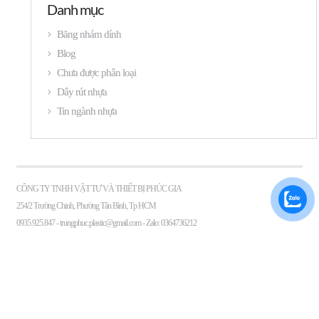
Danh mục
Băng nhám dính
Blog
Chưa được phân loại
Dây rút nhựa
Tin ngành nhựa
CÔNG TY TNHH VẬT TƯ VÀ THIẾT BỊ PHÚC GIA
254/2 Trường Chinh, Phường Tân Bình, Tp HCM
0935.925.847 -
trungphuc.plastic@gmail.com
- Zalo: 0364736212