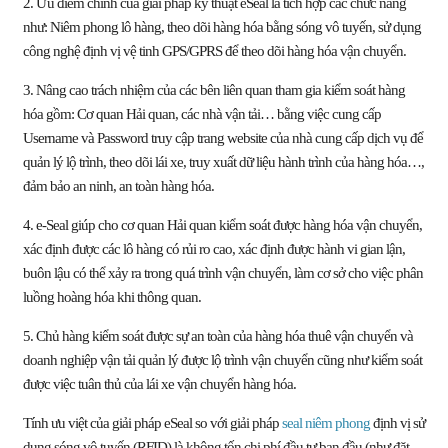
2. Ưu điểm chính của giải pháp kỹ thuật eSeal là tích hợp các chức năng
như: Niêm phong lô hàng, theo dõi hàng hóa bằng sóng vô tuyến, sử dụng
công nghệ định vị vệ tinh GPS/GPRS để theo dõi hàng hóa vận chuyển.
3. Nâng cao trách nhiệm của các bên liên quan tham gia kiểm soát hàng
hóa gồm: Cơ quan Hải quan, các nhà vận tải… bằng việc cung cấp
Username và Password truy cập trang website của nhà cung cấp dịch vụ để
quản lý lộ trình, theo dõi lái xe, truy xuất dữ liệu hành trình của hàng hóa…,
đảm bảo an ninh, an toàn hàng hóa.
4. e-Seal giúp cho cơ quan Hải quan kiểm soát được hàng hóa vận chuyển,
xác định được các lô hàng có rủi ro cao, xác định được hành vi gian lận,
buôn lậu có thể xảy ra trong quá trình vận chuyển, làm cơ sở cho việc phân
luồng hoàng hóa khi thông quan.
5. Chủ hàng kiểm soát được sự an toàn của hàng hóa thuê vận chuyển và
doanh nghiệp vận tải quản lý được lộ trình vận chuyển cũng như kiểm soát
được việc tuân thủ của lái xe vận chuyển hàng hóa.
Tính ưu việt của giải pháp eSeal so với giải pháp
seal niêm phong
định vị sử
dụng sóng vô tuyến (RFID) là không tốn chi phí đầu tư ban đầu (như đặt