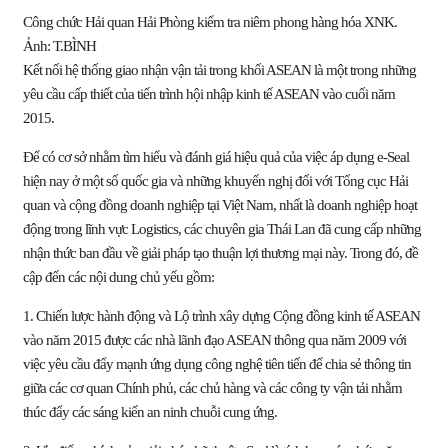
Công chức Hải quan Hải Phòng kiểm tra niêm phong hàng hóa XNK.
Ảnh: T.BÌNH
Kết nối hệ thống giao nhận vận tải trong khối ASEAN là một trong những
yêu cầu cấp thiết của tiến trình hội nhập kinh tế ASEAN vào cuối năm
2015.
Để có cơ sở nhằm tìm hiểu và đánh giá hiệu quả của việc áp dụng e-Seal
hiện nay ở một số quốc gia và những khuyến nghị đối với Tổng cục Hải
quan và cộng đồng doanh nghiệp tại Việt Nam, nhất là doanh nghiệp hoạt
động trong lĩnh vực Logistics, các chuyên gia Thái Lan đã cung cấp những
nhận thức ban đầu về giải pháp tạo thuận lợi thương mại này. Trong đó, đề
cập đến các nội dung chủ yếu gồm:
1. Chiến lược hành động và Lộ trình xây dựng Cộng đồng kinh tế ASEAN
vào năm 2015 được các nhà lãnh đạo ASEAN thông qua năm 2009 với
việc yêu cầu đẩy mạnh ứng dụng công nghệ tiên tiến để chia sẻ thông tin
giữa các cơ quan Chính phủ, các chủ hàng và các công ty vận tải nhằm
thúc đẩy các sáng kiến an ninh chuỗi cung ứng.