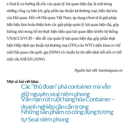
e-Seal là xu hướng tất yếu của quản lý hải quan hiện đại, là một trong
những công cụ hữu ích, góp phần tạo thuận lợi thương mại, hiện đại hóa
của Hải quan. Đối với Hải quan Việt Nam, áp dụng eSeal sẽ là giải pháp
hữu hiệu làm hoàn thiện hơn các giải pháp quản lý hải quan hiện đại, góp
không nhỏ trong hỗ trợ thực hiện hiệu quả hải quan điện tử trên hệ thống
VNACCS/VCIS – tiền đề của quản lý hải quan hiện đại, góp phần thực
hiện Hiệp định tạo thuận lợi thương mại (TFA) của WTO; triển khai cơ chế
một Hải quan cửa quốc gia (NSW) và chuẩn bị cho tiến trình kết nối cơ chế
một cửa ASEAN (ASW).
Nguồn bài viết: baohaiquan.vn
Một số bài viết khác
Các “thủ đoạn” phá container mà vẫn
giữ nguyên seal niêm phong
Vấn nạn rút ruột hàng hóa Container –
doanh nghiệp cần cẩn trọng
Những sản phẩm có công dụng tương
tự Seal niêm phong