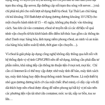
trạm thu sóng, lắp server, lắp đường cáp nối trạm thu sóng với server…) mà
chỉ phải trả phí cho mỗi lượt sử dụng thiết bị eSeal. Tại Thái Lan chủ hàng
chỉ trả khoảng 350 Bath/lượt sử dụng (tương đương khoảng 10 USD) cho
một chuyến hành trình từ 15 – 45 ngày, không phụ thuộc vào khoảng
cách. Sau khi cài vào container, eSeal sẽ truyền tất cả các dữ liệu về quá
trình vận chuyển từ khi khởi hành đến điểm kết thúc bao gồm các thông tin
như: Danh mục hàng hóa, tình trạng niêm phong eSeal, an ninh và an toàn
của hàng hóa; kiểm soát lộ trình, thời gian vận chuyển…).
Vì eSeal là giải pháp áp dụng công nghệ không dây thông qua kết nối với
hệ thống định vị vệ tinh GPS/GPRS nên dễ sử dụng, không cần phải đầu tư
phần mềm, khả năng tiếp cận thông tin thuận tiện ở mọi nơi, mọi lúc. Chỉ
cần có Internet là có thể truy cập được nhờ máy tính để bàn, máy tính xách
tay, máy tính bảng hay điện thoại thông minh Smart Phone. Là một thiết bị
nhỏ gọn (tương đương kích cỡ của một chiếc iPad mini), có dây cáp với độ
dài thích hợp nên eSeal được dùng để niêm phong tại bất kỳ vị trí nào trên
các phương tiện vận tải như cửa container, móc xe tải, nắp xe bồn, toa xe
lửa…