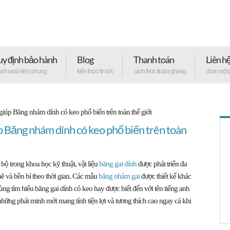
y định bảo hành
Blog
Thanh toán
Liên h
 với seal niêm phong
kiến thức/ tin tức
cách thức ttoán/ ghàng
chọn một 
iúp Băng nhám dính có keo phổ biến trên toàn thế giới
 Băng nhám dính có keo phổ biến trên toàn
 bộ trong khoa học kỹ thuật, vật liệu
băng gai dính
được phát triển đa
ẽ và bền bỉ theo thời gian. Các mẫu
băng nhám gai
được thiết kế khác
ùng tìm hiểu băng gai dính có keo hay được biết đến với tên tiếng anh
những phát minh mới mang tính tiện lợi và tương thích cao ngay cả khi