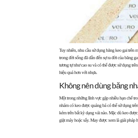
Tuy nhiên, nhu cầu sử dụng băng keo gai trên 
trong đời sống đã dẫn đến sự ra đời của băng g
tương tự như cao su và có thể được sử dụng trên
hiệu quả hơn với nhựa.
Không nên dùng băng nhá
Một trong những lĩnh vực gặp nhiều hạn chế tro
nhám có keo được quảng bá có thể sử dụng trên
kém trên bất kỳ dạng vải nào. Mặc dù keo được 
giặt máy hoặc sấy. May được xem là giải pháp hi