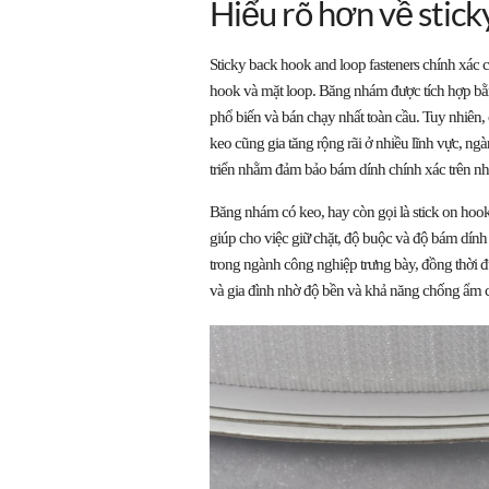
Hiểu rõ hơn về stick
Sticky back hook and loop fasteners chính xác 
hook và mặt loop. Băng nhám được tích hợp bằn
phổ biến và bán chạy nhất toàn cầu. Tuy nhiên
keo cũng gia tăng rộng rãi ở nhiều lĩnh vực, ngà
triển nhằm đảm bảo bám dính chính xác trên nhi
Băng nhám có keo, hay còn gọi là stick on hook
giúp cho việc giữ chặt, độ buộc và độ bám dín
trong ngành công nghiệp trưng bày, đồng thời 
và gia đình nhờ độ bền và khả năng chống ẩm 