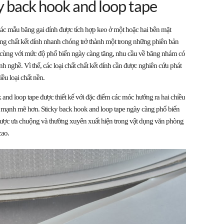
y back hook and loop tape
các mẫu băng gai dính được tích hợp keo ở một hoặc hai bên mặt
g chất kết dính nhanh chóng trở thành một trong những phiên bản
, cùng với mức độ phổ biến ngày càng tăng, nhu cầu về băng nhám có
nh nghề. Vì thế, các loại chất chất kết dính cần được nghiên cứu phát
ều loại chất nền.
 and loop tape được thiết kế với đặc điểm các móc hướng ra hai chiều
h mạnh mẽ hơn. Sticky back hook and loop tape ngày càng phổ biến
được ưa chuộng và thường xuyên xuất hiện trong vật dụng văn phòng
cao.