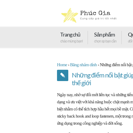
Trang chủ
Sản phẩm
Qu
chào mừng bạn!
chọn sp bạn cần
đối
Home
›
Băng nhám dính
›
Những điểm nổi bật g
Những điểm nổi bật giúp
thế giới
Ngày nay, nhờ sự đổi mới liên tục và những tiến
dạng và ưu việt với khả năng buộc chặt mạnh m
biệt nhằm có thể tích hợp hầu hết mọi bề mặt. C
sticky back hook and loop fasteners, một trong 
ứng dụng trong công nghiệp và đời sống.