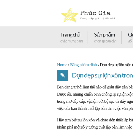
Trang chủ
Sản phẩm
Qu
chào mừng bạn!
chọn sp bạn cần
đối
Home
›
Băng nhám dính
›
Dọn dẹp sự lộn xộn 
Dọn dẹp sự lộn xộn tro
Bạn đang tự hỏi làm thế nào để giấu dây trên b
Được rồi, những chiến binh chống lại sự lộn xộ
trong mớ dây cáp, vật lộn với bộ sạc và dây ng
việc của bạn thành thiết lập bàn làm việc văn ph
Hãy tạm biệt sự lộn xộn và chào đón thiết lập b
khám phá một số ý tưởng thiết lập bàn làm việc