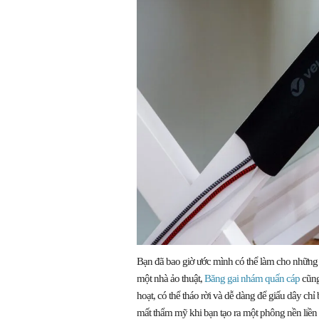
Bạn đã bao giờ ước mình có thể làm cho những s
một nhà ảo thuật,
Băng gai nhám quấn cáp
cũng
hoạt, có thể tháo rời và dễ dàng để giấu dây ch
mất thẩm mỹ khi bạn tạo ra một phông nền liền