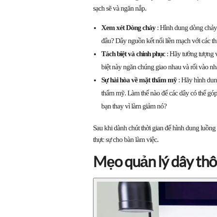
sạch sẽ và ngăn nắp.
Xem xét Dòng chảy
: Hình dung dòng chảy 
đâu? Dây nguồn kết nối liền mạch với các th
Tách biệt và chinh phục
: Hãy tưởng tượng v
biệt này ngăn chúng giao nhau và rối vào nh
Sự hài hòa về mặt thẩm mỹ
: Hãy hình dun
thẩm mỹ. Làm thế nào để các dây có thể góp
bạn thay vì làm giảm nó?
Sau khi dành chút thời gian để hình dung luồng l
thực sự cho bàn làm việc.
Mẹo quản lý dây th