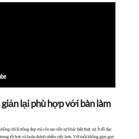
i giản lại phù hợp với bàn làm
hông chỉ là trông đẹp mà còn tạo nên sự khác biệt thực sự. Ít đồ đạc
p trung tốt hơn và hoàn thành nhiều việc hơn. Với một không gian gọn