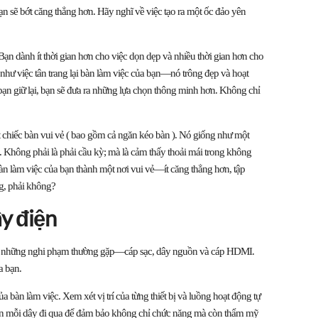
ạn sẽ bớt căng thẳng hơn. Hãy nghĩ về việc tạo ra một ốc đảo yên
 Bạn dành ít thời gian hơn cho việc dọn dẹp và nhiều thời gian hơn cho
hư việc tân trang lại bàn làm việc của bạn—nó trông đẹp và hoạt
bạn giữ lại, bạn sẽ đưa ra những lựa chọn thông minh hơn. Không chỉ
 chiếc bàn vui vẻ ( bao gồm cả ngăn kéo bàn ). Nó giống như một
 Không phải là phải cầu kỳ; mà là cảm thấy thoải mái trong không
bàn làm việc của bạn thành một nơi vui vẻ—ít căng thẳng hơn, tập
ng, phải không?
ây điện
ợc những nghi phạm thường gặp—cáp sạc, dây nguồn và cáp HDMI.
a bạn.
a bàn làm việc. Xem xét vị trí của từng thiết bị và luồng hoạt động tự
ốn mỗi dây đi qua để đảm bảo không chỉ chức năng mà còn thẩm mỹ