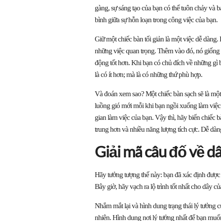
gàng, sự sáng tạo của bạn có thể tuôn chảy và b
bình giữa sự hỗn loạn trong công việc của bạn.
Giữ một chiếc bàn tối giản là một việc dễ dàng.
những việc quan trọng. Thêm vào đó, nó giống n
động tốt hơn. Khi bạn có chủ đích về những gì 
là có ít hơn; mà là có những thứ phù hợp.
Và đoán xem sao? Một chiếc bàn sạch sẽ là một
luồng gió mới mỗi khi bạn ngồi xuống làm việc.
gian làm việc của bạn. Vậy thì, hãy biến chiếc 
trung hơn và nhiều năng lượng tích cực. Dễ dà
Giải mã câu đố về d
Hãy tưởng tượng thế này: bạn đã xác định đư
Bây giờ, hãy vạch ra lộ trình tốt nhất cho dây củ
Nhắm mắt lại và hình dung trạng thái lý tưởng củ
nhiên. Hình dung nơi lý tưởng nhất để bạn mu