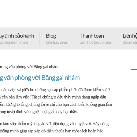
y định bảo hành
Blog
Thanh toán
Liên h
 với seal niêm phong
kiến thức/ tin tức
cách thức ttoán/ ghàng
chọn một 
trong văn phòng với Băng gai nhám
ng văn phòng với Băng gai nhám
àn làm việc và giữ cho những sợi cáp phiền phức đó được kiểm soát?
n trên bàn làm việc! Tất cả chúng ta đều thấy mình đang ngập đầu
uồn. Đừng lo lắng, chúng tôi sẽ chỉ cho bạn cách biến không gian làm
òng tuyệt đỉnh với nghệ thuật giấu dây bậc thầy.
àn làm việc thẩm mỹ tối giản vừa tiện dụng vừa tuyệt vời. Hãy cùng
 thông minh giúp sắp xếp đồ điện tử của bạn một cách hoàn hảo .