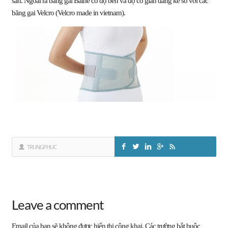
sẵn. Ngoài ra băng gai Baihe có độ bền và độ co giãn đáng kể so với các
băng gai Velcro (Velcro made in vietnam).
TRUNGPHUC
Leave a comment
Email của bạn sẽ không được hiển thị công khai.
Các trường bắt buộc