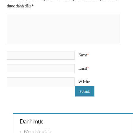
được đánh dấu
*
*
Name
*
Email
Website
Danh mục
Băng nhám dính