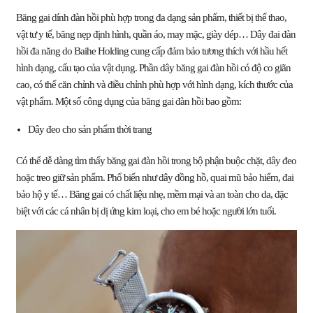
Băng gai dính đàn hồi phù hợp trong đa dạng sản phẩm, thiết bị thể thao,
vật tư y tế, băng nẹp định hình, quần áo, may mặc, giày dép… Dây đai đàn
hồi đa năng do Baihe Holding cung cấp đảm bảo tương thích với hầu hết
hình dạng, cấu tạo của vật dụng. Phần dây băng gai đàn hồi có độ co giãn
cao, có thể căn chỉnh và điều chỉnh phù hợp với hình dạng, kích thước của
vật phẩm. Một số công dụng của băng gai đàn hồi bao gồm:
Dây đeo cho sản phẩm thời trang
Có thể dễ dàng tìm thấy băng gai đàn hồi trong bộ phận buộc chặt, dây đeo
hoặc treo giữ sản phẩm. Phổ biến như dây đồng hồ, quai mũ bảo hiểm, đai
bảo hộ y tế… Băng gai có chất liệu nhẹ, mềm mại và an toàn cho da, đặc
biệt với các cá nhân bị dị ứng kim loại, cho em bé hoặc người lớn tuổi.