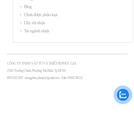
Blog
Chưa được phân loại
Dây rút nhựa
Tin ngành nhựa
CÔNG TY TNHH VẬT TƯ VÀ THIẾT BỊ PHÚC GIA
254/2 Trường Chinh, Phường Tân Bình, Tp HCM
0935.925.847 -
trungphuc.plastic@gmail.com
- Zalo: 0364736212