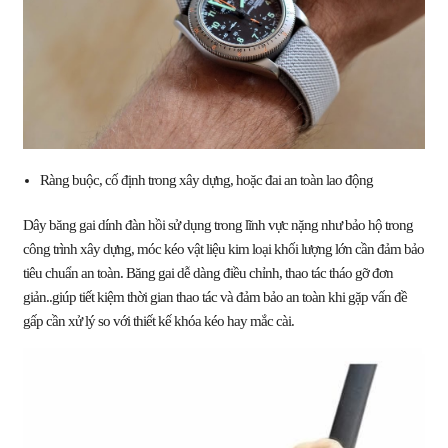
Ràng buộc, cố định trong xây dựng, hoặc đai an toàn lao động
Dây băng gai dính đàn hồi sử dụng trong lĩnh vực nặng như bảo hộ trong
công trình xây dựng, móc kéo vật liệu kim loại khối lượng lớn cần đảm bảo
tiêu chuẩn an toàn. Băng gai dễ dàng điều chỉnh, thao tác tháo gỡ đơn
giản..giúp tiết kiệm thời gian thao tác và đảm bảo an toàn khi gặp vấn đề
gấp cần xử lý so với thiết kế khóa kéo hay mắc cài.