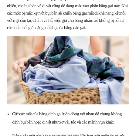
nhiên, các bụi bẩn và dị vật cũng dễ dàng mắc vào phần băng gai này. Khi
các móc bị mắc kẹt với bụi bẩn sẽ khiến băng gai mất đi khả năng kết nối
với mặt còn lại. Chính vì thế, việc giữ cho băng nhám xé không bị bẩn là
cách tốt nhất giúp tăng tuổi thọ của băng dán gai.
Giữ các mặt của băng dính gai luôn đóng với nhau để chúng không
dính bụi bẩn hoặc dị vật như xơ vải, tóc và các mảnh vụn khác.
Đóng các mặt của băng gai trước khi giặt. Khi bạn giặt quần áo có sử