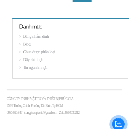
Danh mục
Băng nhám dính
Blog
Chưa được phân loại
Dây rút nhựa
Tin ngành nhựa
CÔNG TY TNHH VẬT TƯ VÀ THIẾT BỊ PHÚC GIA
254/2 Trường Chinh, Phường Tân Bình, Tp HCM
0935.925.847 -
trungphuc.plastic@gmail.com
- Zalo: 0364736212