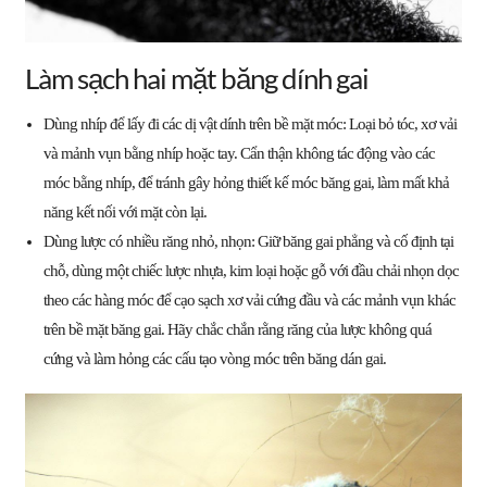
Làm sạch hai mặt băng dính gai
Dùng nhíp để lấy đi các dị vật dính trên bề mặt móc: Loại bỏ tóc, xơ vải
và mảnh vụn bằng nhíp hoặc tay. Cẩn thận không tác động vào các
móc bằng nhíp, để tránh gây hỏng thiết kế móc băng gai, làm mất khả
năng kết nối với mặt còn lại.
Dùng lược có nhiều răng nhỏ, nhọn: Giữ băng gai phẳng và cố định tại
chỗ, dùng một chiếc lược nhựa, kim loại hoặc gỗ với đầu chải nhọn dọc
theo các hàng móc để cạo sạch xơ vải cứng đầu và các mảnh vụn khác
trên bề mặt băng gai. Hãy chắc chắn rằng răng của lược không quá
cứng và làm hỏng các cấu tạo vòng móc trên băng dán gai.