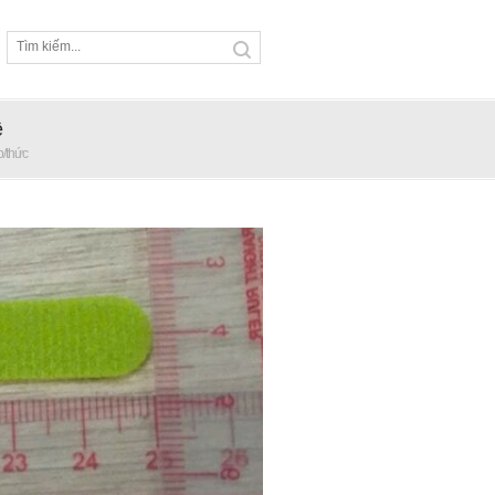
ệ
p/thức