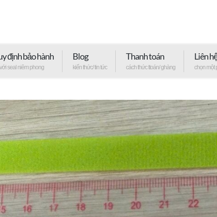
y định bảo hành
Blog
Thanh toán
Liên h
 với seal niêm phong
kiến thức/ tin tức
cách thức ttoán/ ghàng
chọn một 