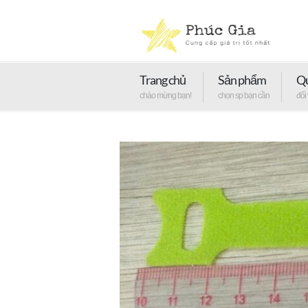
Trang chủ
Sản phẩm
Qu
chào mừng bạn!
chọn sp bạn cần
đối