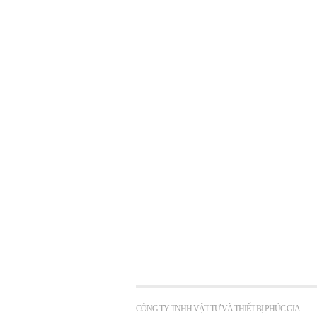
CÔNG TY TNHH VẬT TƯ VÀ THIẾT BỊ PHÚC GIA