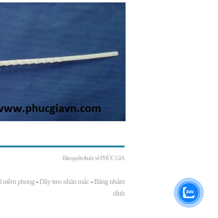
Bản quyền thuộc về
PHÚC GIA
l niêm phong
-
Dây treo nhãn mác
-
Băng nhám
dính