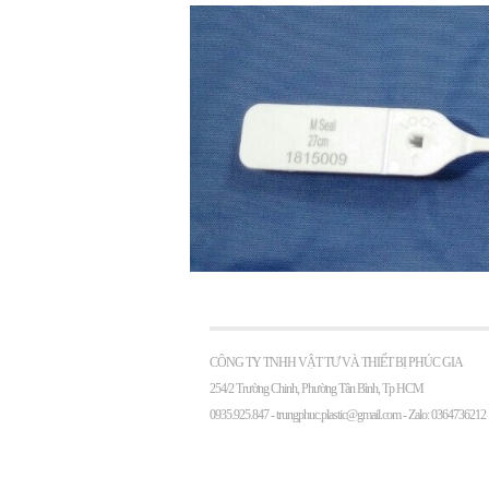
CÔNG TY TNHH VẬT TƯ VÀ THIẾT BỊ PHÚC GIA
254/2 Trường Chinh, Phường Tân Bình, Tp HCM
0935.925.847 -
trungphuc.plastic@gmail.com
- Zalo: 0364736212