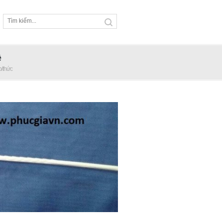
ệ
p/thức