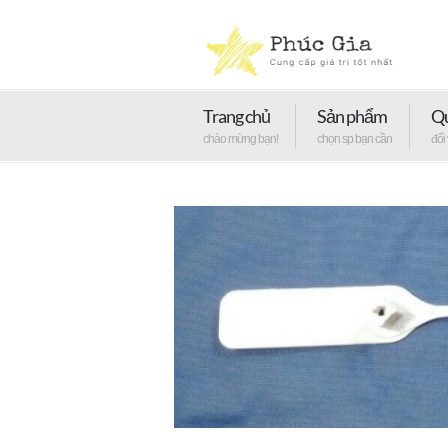
Trang chủ
Sản phẩm
Qu
chào mừng bạn!
chọn sp bạn cần
đối