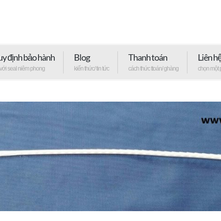
y định bảo hành
Blog
Thanh toán
Liên h
 với seal niêm phong
kiến thức/ tin tức
cách thức ttoán/ ghàng
chọn một 