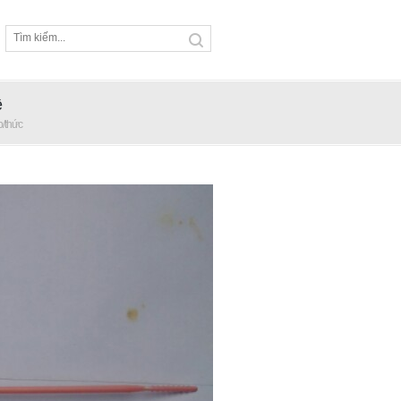
ệ
p/thức