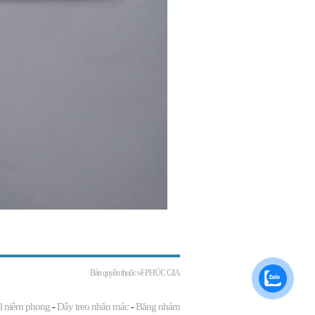
Bản quyền thuộc về
PHÚC GIA
l niêm phong
-
Dây treo nhãn mác
-
Băng nhám