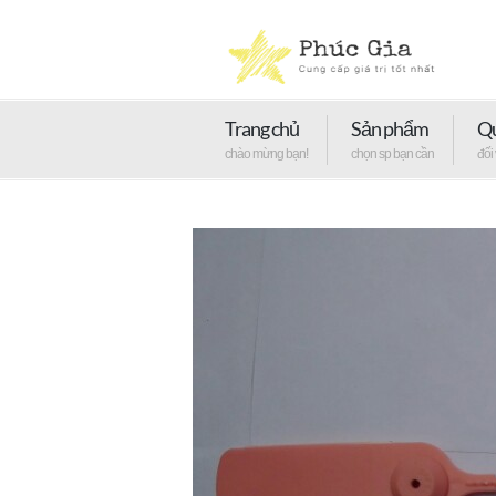
Trang chủ
Sản phẩm
Qu
chào mừng bạn!
chọn sp bạn cần
đối