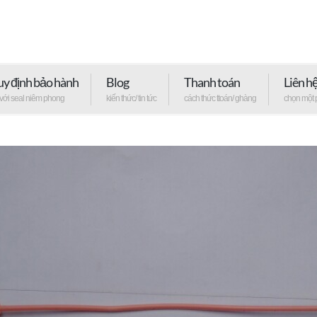
y định bảo hành
Blog
Thanh toán
Liên h
 với seal niêm phong
kiến thức/ tin tức
cách thức ttoán/ ghàng
chọn một 