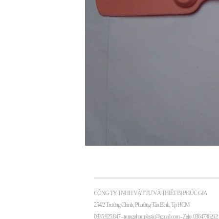
CÔNG TY TNHH VẬT TƯ VÀ THIẾT BỊ PHÚC GIA
254/2 Trường Chinh, Phường Tân Bình, Tp HCM
0935.925.847 -
trungphuc.plastic@gmail.com
- Zalo: 0364736212