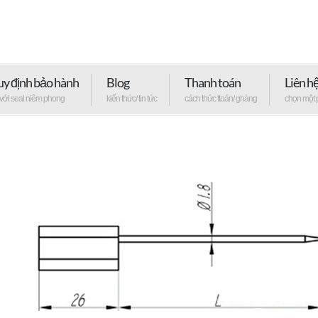
y định bảo hành
Blog
Thanh toán
Liên h
 với seal niêm phong
kiến thức/ tin tức
cách thức ttoán/ ghàng
chọn một 