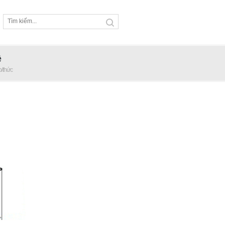
ệ
p/thức