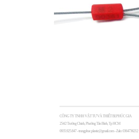
CÔNG TY TNHH VẬT TƯ VÀ THIẾT BỊ PHÚC GIA
254/2 Trường Chinh, Phường Tân Bình, Tp HCM
0935.925.847 -
trungphuc.plastic@gmail.com
- Zalo: 0364736212