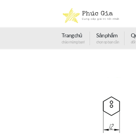
Trang chủ
Sản phẩm
Qu
chào mừng bạn!
chọn sp bạn cần
đối