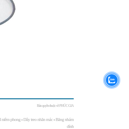
Bản quyền thuộc về
PHÚC GIA
l niêm phong
-
Dây treo nhãn mác
-
Băng nhám
dính