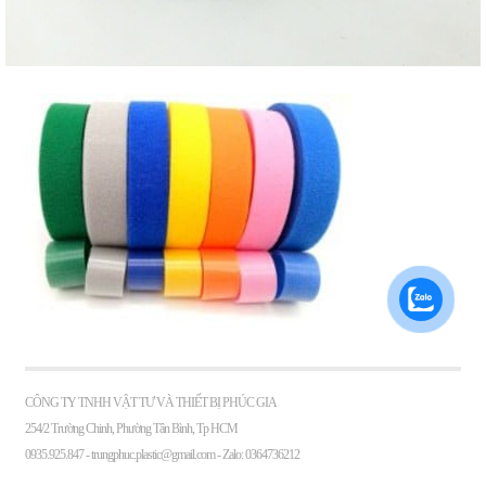
CÔNG TY TNHH VẬT TƯ VÀ THIẾT BỊ PHÚC GIA
254/2 Trường Chinh, Phường Tân Bình, Tp HCM
0935.925.847 -
trungphuc.plastic@gmail.com
- Zalo: 0364736212