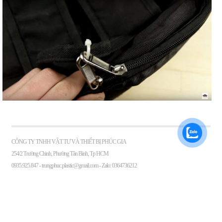
CÔNG TY TNHH VẬT TƯ VÀ THIẾT BỊ PHÚC GIA
254/2 Trường Chinh, Phường Tân Bình, Tp HCM
0935.925.847 -
trungphuc.plastic@gmail.com
- Zalo: 0364736212