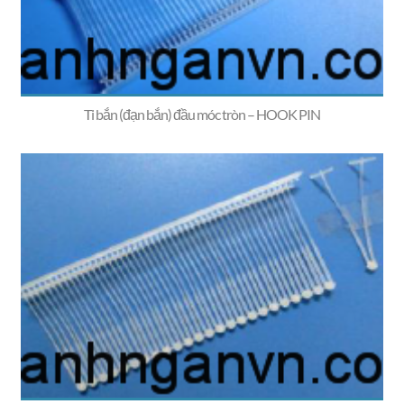
Ti bắn (đạn bắn) đầu móc tròn – HOOK PIN