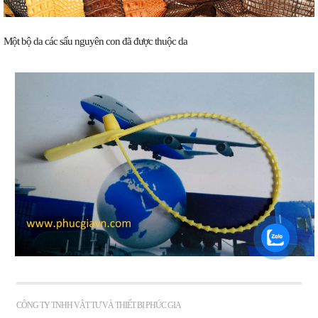
Một bộ da các sấu nguyên con đã được thuộc da
CÔNG TY TNHH VẬT TƯ VÀ THIẾT BỊ PHÚC GIA